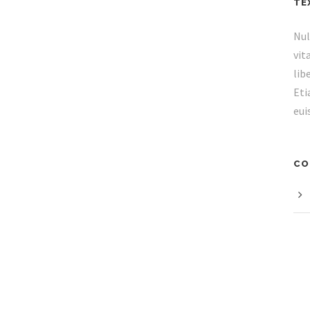
TE
Nul
vit
lib
Eti
eui
CO