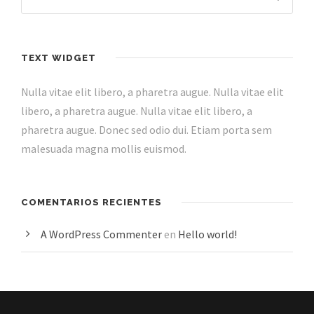
TEXT WIDGET
Nulla vitae elit libero, a pharetra augue. Nulla vitae elit
libero, a pharetra augue. Nulla vitae elit libero, a
pharetra augue. Donec sed odio dui. Etiam porta sem
malesuada magna mollis euismod.
COMENTARIOS RECIENTES
A WordPress Commenter
en
Hello world!