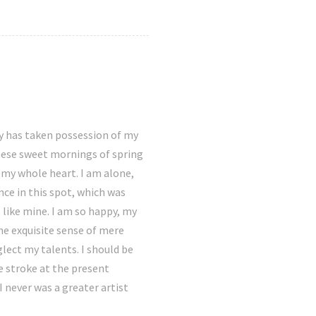
y has taken possession of my
these sweet mornings of spring
 my whole heart. I am alone,
nce in this spot, which was
s like mine. I am so happy, my
the exquisite sense of mere
glect my talents. I should be
e stroke at the present
I never was a greater artist