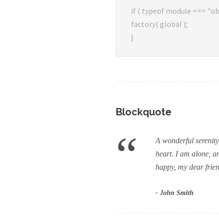
if ( typeof module === "ob
factory( global );
}
Blockquote
“
A wonderful serenity
heart. I am alone, an
happy, my dear frien
John Smith