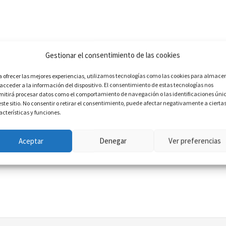
 vitae elit libero, a pharetra augue. Duis mollis, est non commodo 
Gestionar el consentimiento de las cookies
c elit.
I Am Italic Text
ligula porta felis euismod semper.
I Am Under
ras mattis consectetur purus sit amet fermentum. Lorem ipsum d
a ofrecer las mejores experiencias, utilizamos tecnologías como las cookies para almace
 acceder a la información del dispositivo. El consentimiento de estas tecnologías nos
onec id elit non mi porta gravida at eget metus. Cras mattis cons
mitirá procesar datos como el comportamiento de navegación o las identificaciones úni
lesuada magna mollis euismod. Duis mollis, est non commodo luc
este sitio. No consentir o retirar el consentimiento, puede afectar negativamente a cierta
acterísticas y funciones.
lacinia bibendum nulla sed consectetur. Etiam porta sem malesu
rdum.
Aceptar
Denegar
Ver preferencias