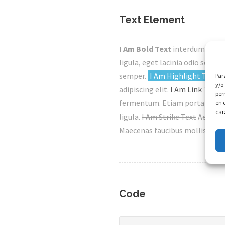
Text Element
I Am Bold Text
interdum. Nulla
ligula, eget lacinia odio sem ne
semper.
I Am Highlight Text
c
Par
y/o
adipiscing elit.
I Am Link Text
D
per
fermentum. Etiam porta sem ma
en 
car
ligula.
I Am Strike Text
Aenean 
Maecenas faucibus mollis inte
Code