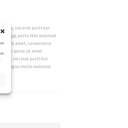
luctus, nisi erat porttitor
line Text
porta felis euismod
olor sit amet, consectetur
nar
ectetur purus sit amet
cas
tus, nisi erat porttitor
s
ada magna mollis euismod.