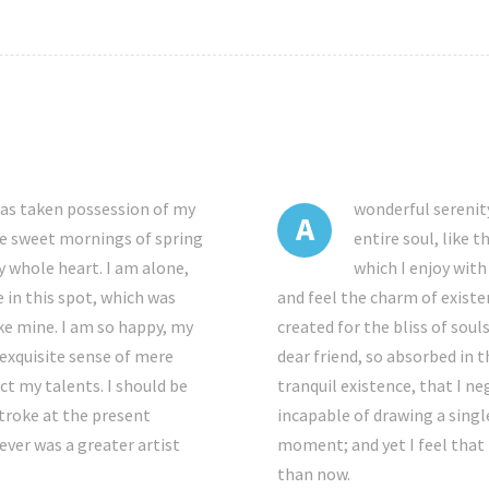
has taken possession of my
wonderful serenit
A
ese sweet mornings of spring
entire soul, like 
y whole heart. I am alone,
which I enjoy with
 in this spot, which was
and feel the charm of existe
ike mine. I am so happy, my
created for the bliss of soul
 exquisite sense of mere
dear friend, so absorbed in 
ect my talents. I should be
tranquil existence, that I ne
stroke at the present
incapable of drawing a singl
ever was a greater artist
moment; and yet I feel that 
than now.