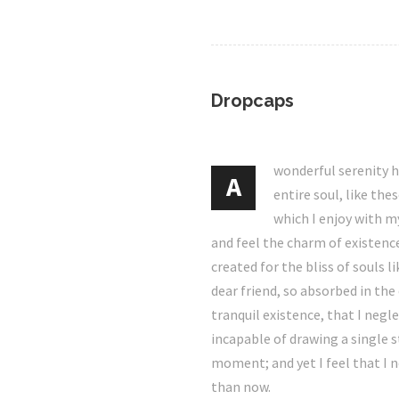
Dropcaps
wonderful serenity 
A
entire soul, like th
which I enjoy with m
and feel the charm of existence
created for the bliss of souls l
dear friend, so absorbed in the
tranquil existence, that I negl
incapable of drawing a single 
moment; and yet I feel that I n
than now.